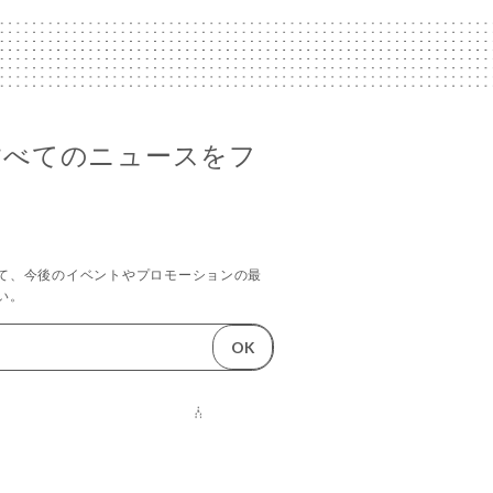
esのすべてのニュースをフ
て、今後のイベントやプロモーションの最
い。
OK
成ウェブサイト
愛を込めて、
パリより
UNIITI