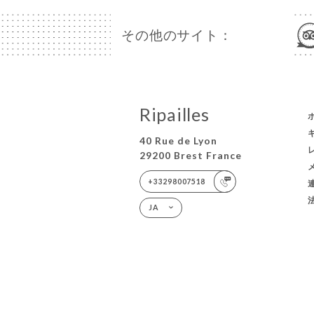
その他のサイト：
Ripailles
40 Rue de Lyon
29200 Brest France
+33298007518
JA
© COPYRIGHT 2026 - RIPAILLES - ALL RIGHTS RESE