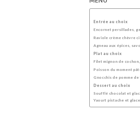
MENU
Entrée au choix
Encornet persillades, ge
Raviole crème chèvre ci
Agneau aux épices, savo
Plat au choix
Filet mignon de cochon,
Poisson du moment pâtes
Gnocchis de pomme de t
Dessert au choix
Soufflé chocolat et glac
Yaourt pistache et gla