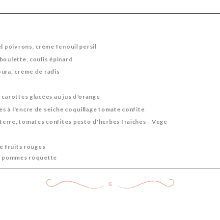
l poivrons, crème fenouil persil
boulette, coulis épinard
ura, crème de radis
 carottes glacées au jus d'orange
 à l'encre de seiche coquillage tomate confite
erre, tomates confites pesto d'herbes fraiches - Vege
e fruits rouges
ce pommes roquette