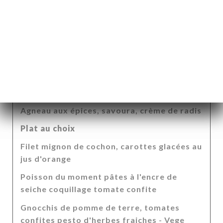
39.00€
Entrée au choix
Encornet persillades, gel poivrons, crème
fenouil persil
Raviole crème chèvre ciboulette, coulis
épinard
Agneau aux épices, savoura, crème de radis
Plat au choix
Filet mignon de cochon, carottes glacées au
jus d'orange
Poisson du moment pâtes à l'encre de
seiche coquillage tomate confite
Gnocchis de pomme de terre, tomates
A
confites pesto d'herbes fraiches - Vege