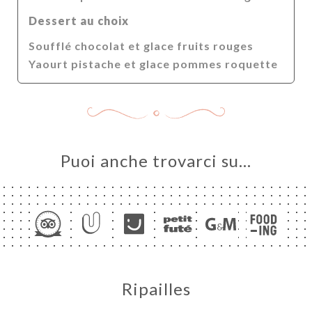
LE
Dessert au choix
NOTA
Soufflé chocolat et glace fruits rouges
ERIA
Yaourt pistache et glace pommes roquette
SIONE
NU
ATTO
Puoi anche trovarci su…
Ripailles