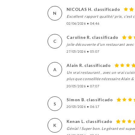
NICOLAS H. classificado
N
Excellent rapport qualité/ prix, c’est c
02/06/2026
•
04:46
Caroline R. classificado
C
jolie découverte d'un restaurant avec
27/05/2026
•
05:07
Alain R. classificado
A
Un vrai restaurant , avec un vrai cuisi
plus que conseillée nécessaire Alain &
20/05/2026
•
07:07
Simon B. classificado
S
20/05/2026
•
06:17
Kenan L. classificado
K
Génial ! Super bon. Le gérant est super