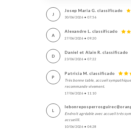
Josep Maria G. classificado
J
30/06/2026
•
07:56
Alexandre L. classificado
A
27/06/2026
•
09:20
Daniel et Alain R. classificado
D
23/06/2026
•
07:22
Patricia M. classificado
P
Très bonne table, accueil sympathique,
recommande vivement.
17/06/2026
•
11:10
lebonreposperrosguirec@orange
L
Endroit agréable avec accueil très sym
accueilli.
10/06/2026
•
04:28