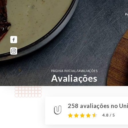
P
/
PÁGINA INICIAL
AVALIAÇÕES
Avaliações
258 avaliações no Uni
4.8 / 5