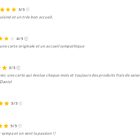
5/5
uisiné et un très bon accueil.
4/5
 une carte originale et un accueil sympathique
5/5
nier, une carte qui évolue chaque mois et toujours des produits frais de sais
 Daniel
5/5
5/5
 sympa et on sent la passion !!