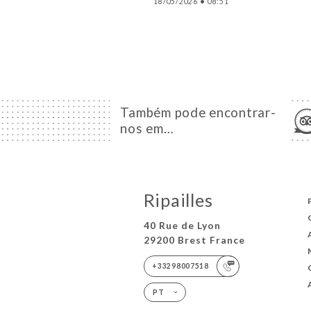
18/05/2026
•
08:51
Também pode encontrar-
nos em…
Ripailles
40 Rue de Lyon
29200 Brest France
+33298007518
PT