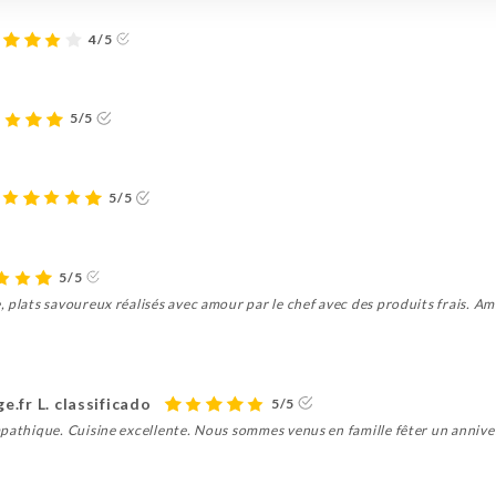
4/5
5/5
5/5
5/5
 plats savoureux réalisés avec amour par le chef avec des produits frais. A
.fr L. classificado
5/5
pathique. Cuisine excellente. Nous sommes venus en famille fêter un annivers