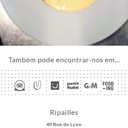
NA
AL
RVAR
ERIA
IAÇÃO
NU
ACTO
Também pode encontrar-nos em…
Ripailles
40 Rue de Lyon